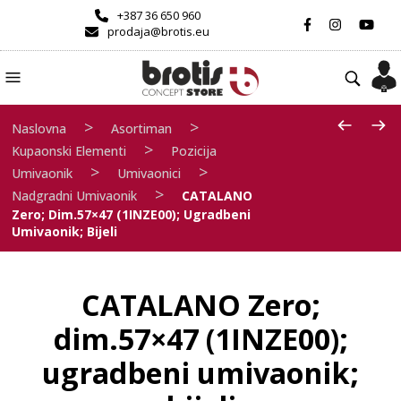
+387 36 650 960
prodaja@brotis.eu
>
>
Naslovna
Asortiman
>
Kupaonski Elementi
Pozicija
>
>
Umivaonik
Umivaonici
>
Nadgradni Umivaonik
CATALANO
Zero; Dim.57×47 (1INZE00); Ugradbeni
Umivaonik; Bijeli
CATALANO Zero;
dim.57×47 (1INZE00);
ugradbeni umivaonik;