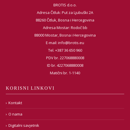
BROTIS d.o.o.
Adresa Čitluk: Put za Ljubuški 2A
88260 Čitluk, Bosna i Hercegovina
Adresa Mostar: Rodoč bb
88000 Mostar, Bosna i Hercegovina
E-mail:
info@brotis.eu
Tel. +387 36 650 960
PDV br. 227068880008
ID br. 4227068880008
Matični br. 1-1140
KORISNI LINKOVI
Kontakt
O nama
Digitalni savjetnik