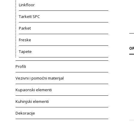
Linkfloor
Tarkett SPC
Parket
Freske
OP
Tapete
Profili
Vezivni i pomoćni materijal
Kupaonski elementi
Kuhinjski elementi
Dekoracije