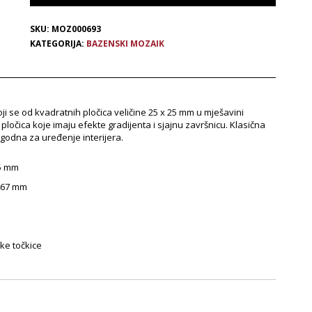
SKU:
MOZ000693
KATEGORIJA:
BAZENSKI MOZAIK
oji se od kvadratnih pločica veličine 25 x 25 mm u mješavini
 pločica koje imaju efekte gradijenta i sjajnu završnicu. Klasična
godna za uređenje interijera.
5 mm
467 mm
nske
točkice