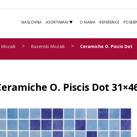
NASLOVNA
ASORTIMAN
O NAMA
REFERENCE
POSEB
>
>
Mozaik
Bazenski Mozaik
Ceramiche O. Piscis Dot
Ceramiche O. Piscis Dot 31×4