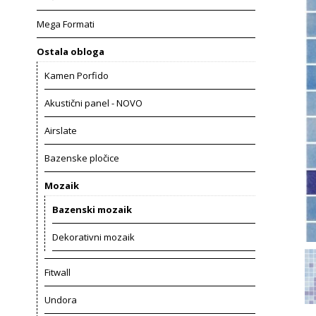
Mega Formati
Ostala obloga
Kamen Porfido
Akustični panel - NOVO
Airslate
Bazenske pločice
Mozaik
Bazenski mozaik
Dekorativni mozaik
Fitwall
Undora