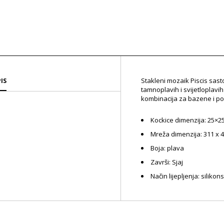
Stakleni mozaik Piscis sast
IS
tamnoplavih i svijetloplavih
kombinacija za bazene i po
Kockice dimenzija:
25×2
Mreža dimenzija:
311 x 
Boja:
plava
Završi:
Sjaj
Način lijepljenja: siliko