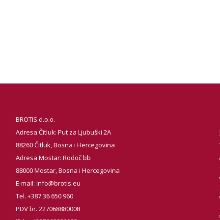
BROTIS d.o.o.
Adresa Čitluk: Put za Ljubuški 2A
88260 Čitluk, Bosna i Hercegovina
Adresa Mostar: Rodoč bb
88000 Mostar, Bosna i Hercegovina
E-mail:
info@brotis.eu
Tel. +387 36 650 960
PDV br. 227068880008