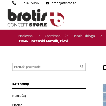
+387 36 650 960
prodaja@brotis.eu
>
>
>
Naslovna
Asortiman
Ostala Obloga
31×46, Bazenski Mozaik, Plavi
KATEGORIJE
Namještaj
Pločice