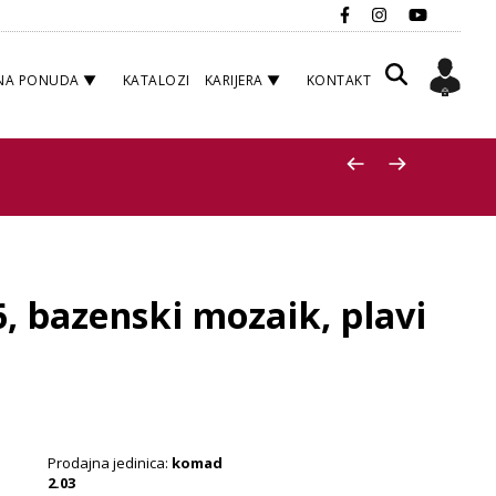
NA PONUDA
KATALOZI
KARIJERA
KONTAKT
6, bazenski mozaik, plavi
Prodajna jedinica:
komad
2.03