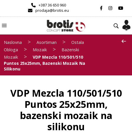
+387 36 650 960
prodaja@brotis.eu
>
>
Naslovna
Asortiman
Ostala
>
>
Obloga
Mozaik
Bazenski
>
Mozaik
VDP Mezcla 110/501/510
Puntos 25x25mm, Bazenski Mozaik Na
Silikonu
VDP Mezcla 110/501/510
Puntos 25x25mm,
bazenski mozaik na
silikonu