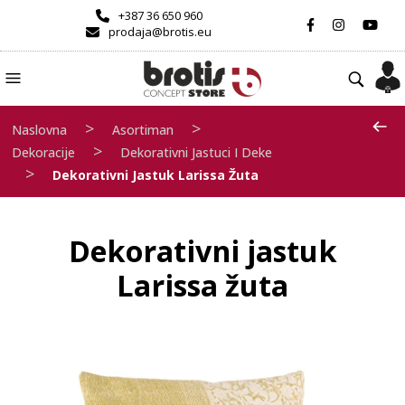
+387 36 650 960
prodaja@brotis.eu
>
>
Naslovna
Asortiman
>
Dekoracije
Dekorativni Jastuci I Deke
>
Dekorativni Jastuk Larissa Žuta
Dekorativni jastuk
Larissa žuta