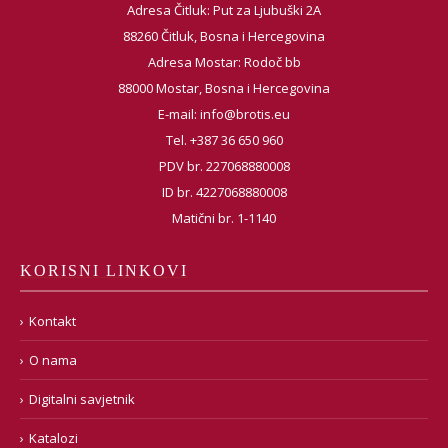
Adresa Čitluk: Put za Ljubuški 2A
88260 Čitluk, Bosna i Hercegovina
Adresa Mostar: Rodoč bb
88000 Mostar, Bosna i Hercegovina
E-mail:
info@brotis.eu
Tel. +387 36 650 960
PDV br. 227068880008
ID br. 4227068880008
Matični br. 1-1140
KORISNI LINKOVI
Kontakt
O nama
Digitalni savjetnik
Katalozi