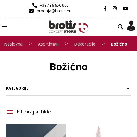
+387 36 650 960
prodaja@brotis.eu
>
>
>
Naslovna
Asortiman
Dekoracije
Božićno
Božićno
KATEGORIJE
Filtriraj artikle