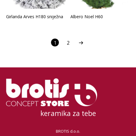
Girlanda Arves H180 sniježna
Albero Noel H60
1
2
keramika za tebe
BROTIS d.o.o.