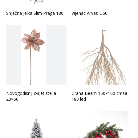
Snježna jelka Slim Praga 180
Vijenac Arves D60
Novogodisnji cvijet stella
Grana Beam 150×100 cmsa
23×60
180 led