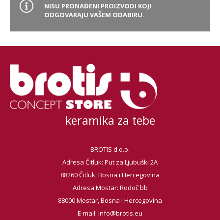
NISU PRONAĐENI PROIZVODI KOJI
ODGOVARAJU VAŠEM ODABIRU.
Brand
Glavna boja
Vrsta asortimana
keramika za tebe
BROTIS d.o.o.
Adresa Čitluk: Put za Ljubuški 2A
88260 Čitluk, Bosna i Hercegovina
Adresa Mostar: Rodoč bb
88000 Mostar, Bosna i Hercegovina
E-mail:
info@brotis.eu