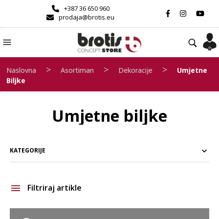
+387 36 650 960
prodaja@brotis.eu
>
>
>
Naslovna
Asortiman
Dekoracije
Umjetne
Biljke
Umjetne biljke
KATEGORIJE
Filtriraj artikle