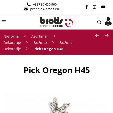
+387 36 650 960
prodaja@brotis.eu
>
>
Naslovna
Asortiman
>
>
Dekoracije
Božićno
Božićne
>
Dekoracije
Pick Oregon H45
Pick Oregon H45