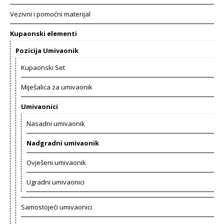
Vezivni i pomoćni materijal
Kupaonski elementi
Pozicija Umivaonik
Kupaonski Set
Miješalica za umivaonik
Umivaonici
Nasadni umivaonik
Nadgradni umivaonik
Ovješeni umivaonik
Ugradni umivaonici
Samostojeći umivaonici