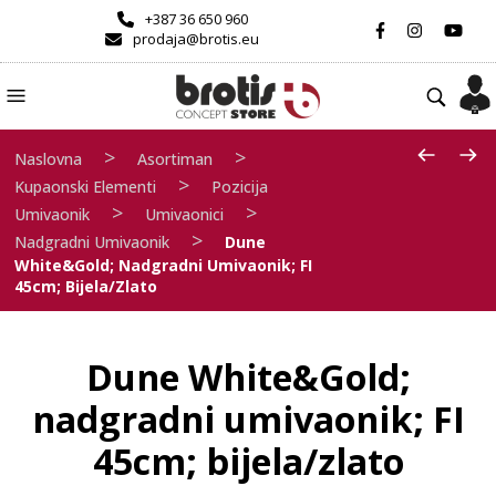
+387 36 650 960
prodaja@brotis.eu
>
>
Naslovna
Asortiman
>
Kupaonski Elementi
Pozicija
>
>
Umivaonik
Umivaonici
>
Nadgradni Umivaonik
Dune
White&Gold; Nadgradni Umivaonik; FI
45cm; Bijela/zlato
Dune White&Gold;
nadgradni umivaonik; FI
45cm; bijela/zlato