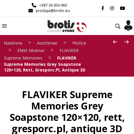
+387 36 650 960
prodaja@brotis.eu
>
>
Naslovna
Asortiman
Pločice
>
>
Efekt Mramor
FLAVIKER
>
Supreme Memories
FLAVIKER
Supreme Memories Grey Soapstone
120×120, Rett, Gresporc.pl, Antique 3D
FLAVIKER Supreme
Memories Grey
Soapstone 120×120, rett,
gresporc.pl, antique 3D