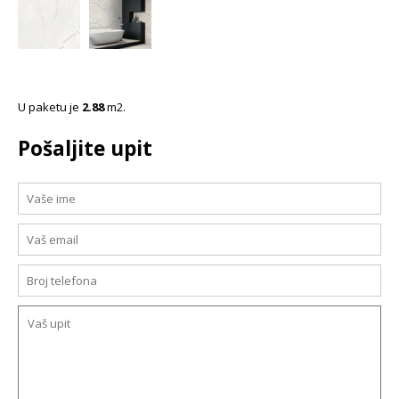
U paketu je
2.88
m2.
Pošaljite upit