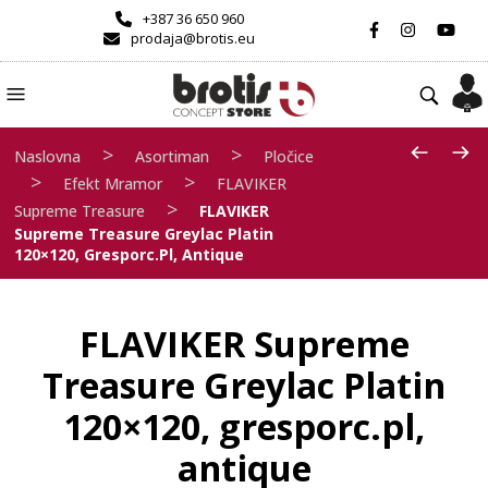
+387 36 650 960
prodaja@brotis.eu
>
>
Naslovna
Asortiman
Pločice
>
>
Efekt Mramor
FLAVIKER
>
Supreme Treasure
FLAVIKER
Supreme Treasure Greylac Platin
120×120, Gresporc.pl, Antique
FLAVIKER Supreme
Treasure Greylac Platin
120×120, gresporc.pl,
antique