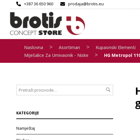
+387 36 650 960
prodaja@brotis.eu
>
>
Naslovna
Asortiman
Kupaonski Elementi
>
Miješalice Za Umivaonik - Niske
HG Metropol 110
g
KATEGORIJE
Namještaj