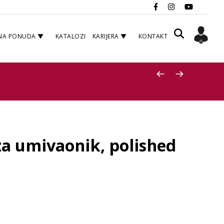
NA PONUDA
KATALOZI
KARIJERA
KONTAKT
za umivaonik, polished