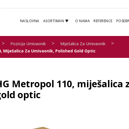
NASLOVNA
ASORTIMAN
O NAMA
REFERENCE
POSEB
>
>
>
Pozicija Umivaonik
Miješalica Za Umivaonik
, Miješalica Za Umivaonik, Polished Gold Optic
HG Metropol 110, miješalica 
old optic