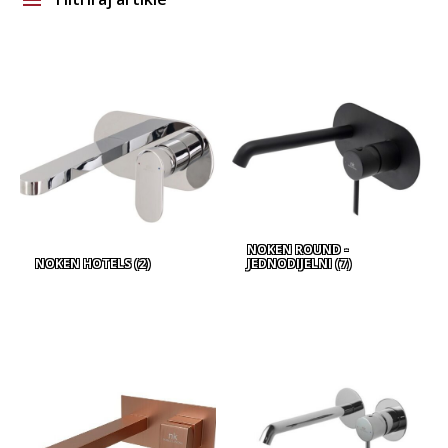
Brand
Vrsta asortimana
Glavna boja
NOKEN ROUND -
NOKEN HOTELS
(2)
JEDNODIJELNI
(7)