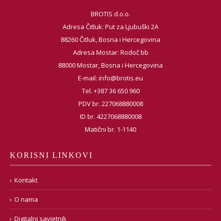
BROTIS d.o.o.
Adresa Čitluk: Put za Ljubuški 2A
88260 Čitluk, Bosna i Hercegovina
Adresa Mostar: Rodoč bb
88000 Mostar, Bosna i Hercegovina
E-mail:
info@brotis.eu
Tel. +387 36 650 960
PDV br. 227068880008
ID br. 4227068880008
Matični br. 1-1140
KORISNI LINKOVI
Kontakt
O nama
Digitalni savjetnik