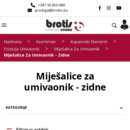
+387 36 650 960
prodaja@brotis.eu
>
>
>
Naslovna
Asortiman
Kupaonski Elementi
>
>
Pozicija Umivaonik
Miješalica Za Umivaonik
Miješalice Za Umivaonik - Zidne
Miješalice za
umivaonik - zidne
KATEGORIJE
Filtriraj artikle