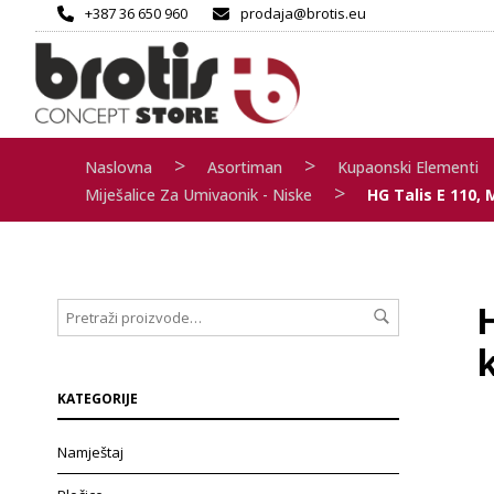
+387 36 650 960
prodaja@brotis.eu
>
>
Naslovna
Asortiman
Kupaonski Elementi
>
Miješalice Za Umivaonik - Niske
HG Talis E 110, 
H
KATEGORIJE
Namještaj