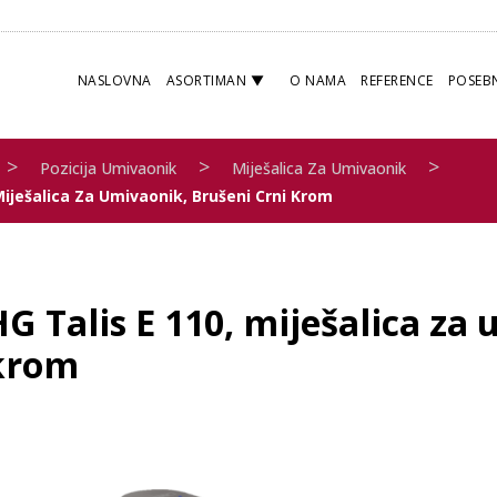
NASLOVNA
ASORTIMAN
O NAMA
REFERENCE
POSEB
>
>
>
Pozicija Umivaonik
Miješalica Za Umivaonik
Miješalica Za Umivaonik, Brušeni Crni Krom
G Talis E 110, miješalica za
krom