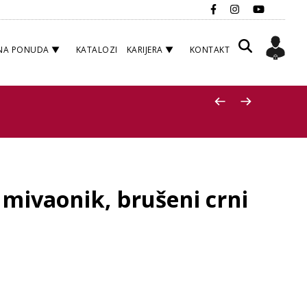
NA PONUDA
KATALOZI
KARIJERA
KONTAKT
 umivaonik, brušeni crni