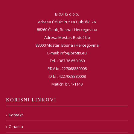
BROTIS d.o.o.
Adresa Čitluk: Put za Ljubuški 2A
88260 Čitluk, Bosna i Hercegovina
Adresa Mostar: Rodoč bb
88000 Mostar, Bosna i Hercegovina
E-mail:
info@brotis.eu
Tel. +387 36 650 960
PDV br. 227068880008
ID br. 4227068880008
Matični br. 1-1140
KORISNI LINKOVI
Kontakt
O nama