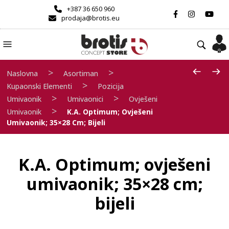
+387 36 650 960
prodaja@brotis.eu
>
>
Naslovna
Asortiman
>
Kupaonski Elementi
Pozicija
>
>
Umivaonik
Umivaonici
Ovješeni
>
Umivaonik
K.A. Optimum; Ovješeni
Umivaonik; 35×28 Cm; Bijeli
K.A. Optimum; ovješeni
umivaonik; 35×28 cm;
bijeli