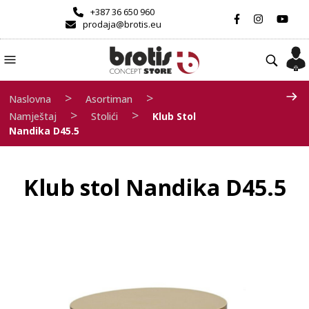
+387 36 650 960
prodaja@brotis.eu
>
>
Naslovna
Asortiman
>
>
Namještaj
Stolići
Klub Stol
Nandika D45.5
Klub stol Nandika D45.5