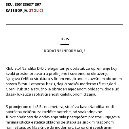
SKU:
8051836371897
KATEGORIJA:
STOLIĆI
OPIS
DODATNE INFORMACIJE
Klub stol Nandika D45.5 elegantan je dodatak za opremanje koji
svaki prostor pretvara u profinjeno i suvremeno okruženje.
Njegova čelična struktura s finom emajliranom završnom obradom
stvara čvrstu i otpornu bazu, dajući stoliću moderan i čist izgled.
Gornji rub stola stručno je obrađen mjedenom oblogom, dodajući
dašak luksuza i sofisticiranosti cjelokupnom dizajnu.
S promjerom od 45,5 centimetara, stolić za kavu Nandika nudi
savršenu veličinu za različite potrebe, od svakodnevne
funkcionalnosti do dodavanja stila postojećem prostoru. Njegova
minimalistička estetika skladno se stapa sa širokim rasponom
namještaja, od klasičnog do modernog, što ga čini svestranim