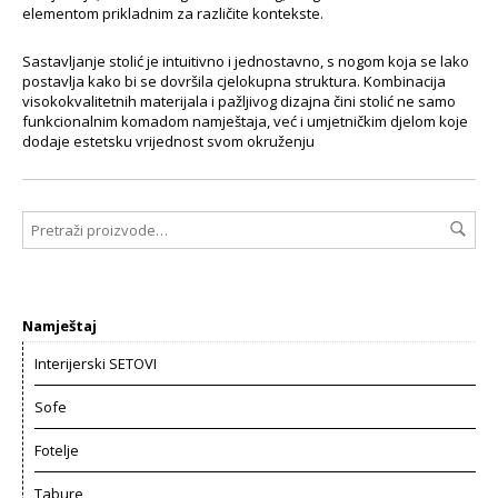
elementom prikladnim za različite kontekste.
Sastavljanje stolić je intuitivno i jednostavno, s nogom koja se lako
postavlja kako bi se dovršila cjelokupna struktura. Kombinacija
visokokvalitetnih materijala i pažljivog dizajna čini stolić ne samo
funkcionalnim komadom namještaja, već i umjetničkim djelom koje
dodaje estetsku vrijednost svom okruženju
Namještaj
Interijerski SETOVI
Sofe
Fotelje
Tabure