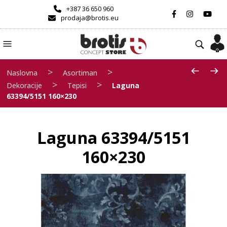
+387 36 650 960
prodaja@brotis.eu
>
>
Naslovna
Asortiman
>
>
Dekoracije
Tepisi
Laguna
63394/5151 160×230
Laguna 63394/5151
160×230