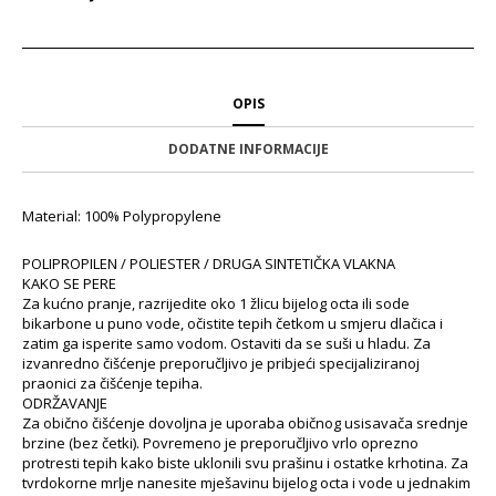
OPIS
DODATNE INFORMACIJE
Material: 100% Polypropylene
POLIPROPILEN / POLIESTER / DRUGA SINTETIČKA VLAKNA
KAKO SE PERE
Za kućno pranje, razrijedite oko 1 žlicu bijelog octa ili sode
bikarbone u puno vode, očistite tepih četkom u smjeru dlačica i
zatim ga isperite samo vodom. Ostaviti da se suši u hladu. Za
izvanredno čišćenje preporučljivo je pribjeći specijaliziranoj
praonici za čišćenje tepiha.
ODRŽAVANJE
Za obično čišćenje dovoljna je uporaba običnog usisavača srednje
brzine (bez četki). Povremeno je preporučljivo vrlo oprezno
protresti tepih kako biste uklonili svu prašinu i ostatke krhotina. Za
tvrdokorne mrlje nanesite mješavinu bijelog octa i vode u jednakim