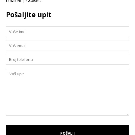
U paketu je
2.46
m2.
Pošaljite upit