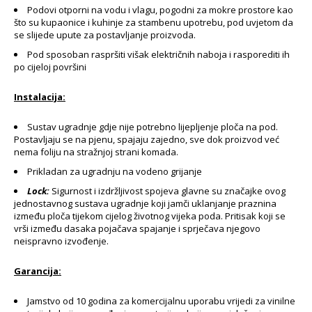
Podovi otporni na vodu i vlagu, pogodni za mokre prostore kao
što su kupaonice i kuhinje za stambenu upotrebu, pod uvjetom da
se slijede upute za postavljanje proizvoda.
Pod sposoban raspršiti višak električnih naboja i rasporediti ih
po cijeloj površini
Instalacija:
Sustav ugradnje gdje nije potrebno lijepljenje ploča na pod.
Postavljaju se na pjenu, spajaju zajedno, sve dok proizvod već
nema foliju na stražnjoj strani komada.
Prikladan za ugradnju na vodeno grijanje
Lock:
Sigurnost i izdržljivost spojeva glavne su značajke ovog
jednostavnog sustava ugradnje koji jamči uklanjanje praznina
između ploča tijekom cijelog životnog vijeka poda. Pritisak koji se
vrši između dasaka pojačava spajanje i sprječava njegovo
neispravno izvođenje.
Garancija:
Jamstvo od 10 godina za komercijalnu uporabu vrijedi za vinilne