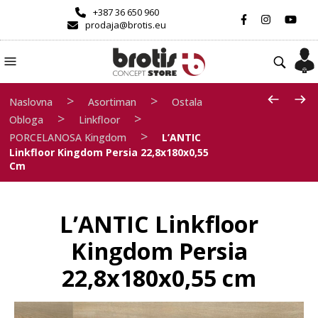
+387 36 650 960
prodaja@brotis.eu
>
>
Naslovna
Asortiman
Ostala
>
>
Obloga
Linkfloor
>
PORCELANOSA Kingdom
L’ANTIC
Linkfloor Kingdom Persia 22,8x180x0,55
Cm
L’ANTIC Linkfloor
Kingdom Persia
22,8x180x0,55 cm