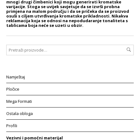
mnogi drugi čimbenici koji mogu generirati kromatske
varijacije. Stoga se uvijek savjetuje da se izvrši probna
primjena na malom području i da se pričeka da se proizvod
osuši s ciljem utvrđivanja kromatske prikladnosti. Nikakva
reklamacija koja se odnosi na nepodudaranje tonaliteta s
tablicama boja neće se uzeti u obzir.
Namještaj
Pločice
Mega Formati
Ostala obloga
Profili
Vezivni i pomoćni materijal