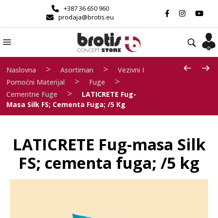
+387 36 650 960
prodaja@brotis.eu
>
>
Naslovna
Asortiman
Vezivni I
>
>
Pomoćni Materijal
Fuge
>
Cementne Fuge
LATICRETE Fug-
Masa Silk FS; Cementa Fuga; /5 Kg
LATICRETE Fug-masa Silk
FS; cementa fuga; /5 kg