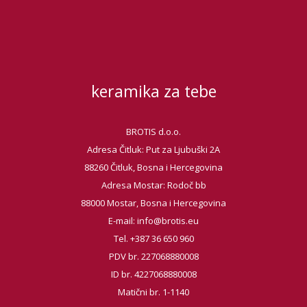
keramika za tebe
BROTIS d.o.o.
Adresa Čitluk: Put za Ljubuški 2A
88260 Čitluk, Bosna i Hercegovina
Adresa Mostar: Rodoč bb
88000 Mostar, Bosna i Hercegovina
E-mail:
info@brotis.eu
Tel. +387 36 650 960
PDV br. 227068880008
ID br. 4227068880008
Matični br. 1-1140