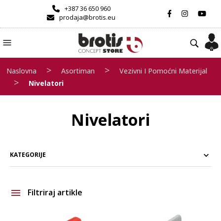
+387 36 650 960
prodaja@brotis.eu
>
>
Naslovna
Asortiman
Vezivni I Pomoćni Materijal
>
Nivelatori
Nivelatori
KATEGORIJE
Filtriraj artikle