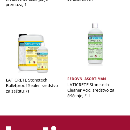
premaza; 1l
REDOVNI ASORTIMAN
LATICRETE Stonetech
LATICRETE Stonetech
Bulletproof Sealer; sredstvo
Cleaner Acid; sredstvo za
za zaštitu; /1 l
čišćenje; /1 l