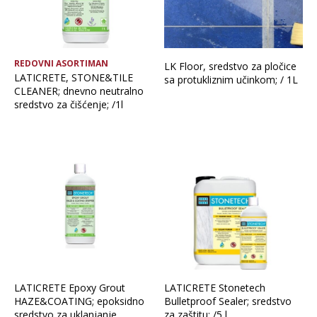
REDOVNI ASORTIMAN
LK Floor, sredstvo za pločice
LATICRETE, STONE&TILE
sa protukliznim učinkom; / 1L
CLEANER; dnevno neutralno
sredstvo za čišćenje; /1l
LATICRETE Epoxy Grout
LATICRETE Stonetech
HAZE&COATING; epoksidno
Bulletproof Sealer; sredstvo
sredstvo za uklanjanje
za zaštitu; /5 l