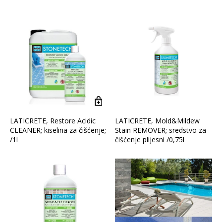
Vrsta asortimana
LATICRETE, Restore Acidic
LATICRETE, Mold&Mildew
CLEANER; kiselina za čišćenje;
Stain REMOVER; sredstvo za
/1l
čišćenje plijesni /0,75l