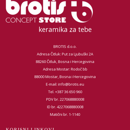
keramika za tebe
BROTIS d.o.o.
Adresa Čitluk: Put za Ljubuški 2A
88260 Čitluk, Bosna i Hercegovina
Adresa Mostar: Rodoč bb
88000 Mostar, Bosna i Hercegovina
E-mail:
info@brotis.eu
Tel. +387 36 650 960
PDV br. 227068880008
ID br. 4227068880008
Matični br. 1-1140
KORISNI LINKOVI