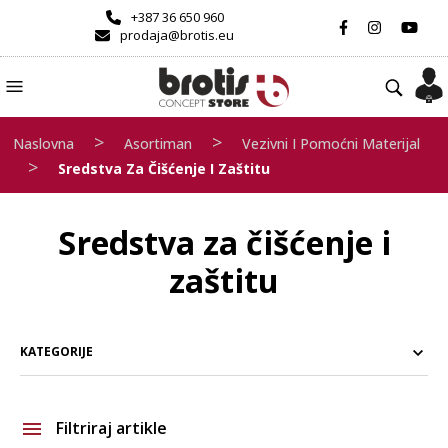
+387 36 650 960
prodaja@brotis.eu
>
>
Naslovna
Asortiman
Vezivni I Pomoćni Materijal
>
Sredstva Za Čišćenje I Zaštitu
Sredstva za čišćenje i
zaštitu
KATEGORIJE
Filtriraj artikle