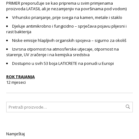
PRIMER preporučuje se kao priprema u svim primjenama
proizvoda LATASIL ali je nezamjenjiv na površinama pod vodom)
Vrhunsko prianjanje, prije svega na kamen, metale i staklo
Djeluje antimikrobno i fungicidno – sprječava pojavu plijesni i
rast bakterija
Niske emisije hlapljivih organskih spojeva – sigurno za okoliš
Izvrsna otpornost na atmosferske utjecaje, otpornost na
starenje, UV zračenje i na kemijska sredstva
Dostupno u svih 53 boja LATICRETE na ponudi u Europi
ROK TRAJANJA
12 mjeseci
Namještaj