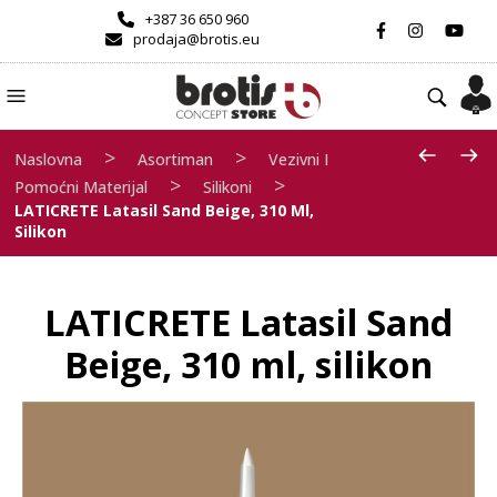
+387 36 650 960
prodaja@brotis.eu
>
>
Naslovna
Asortiman
Vezivni I
>
>
Pomoćni Materijal
Silikoni
LATICRETE Latasil Sand Beige, 310 Ml,
Silikon
LATICRETE Latasil Sand
Beige, 310 ml, silikon