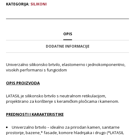
KATEGORIJA:
SILIKONI
OPIS
DODATNE INFORMACIJE
Univerzalno silikonsko brtvilo, elastomerno i jednokomponentno,
visokih performansi s fungicidom
OPIS PROIZVODA
LATASIL je silikonsko brtvilo s neutralnom retikulacijom,
projektirano za korištenje s keramičkim pločicama i kamenom.
PREDNOSTI I KARAKTERISTIKE
Univerzalno brtvilo – idealno za prirodan kamen, sanitarne
prostorije, bazene,* fasade, komore hladnjaka i drugo (*LATASIL