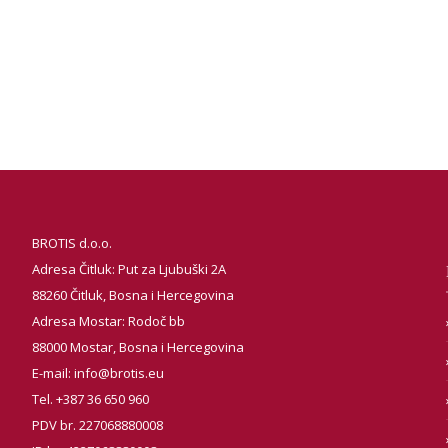
BROTIS d.o.o.
Adresa Čitluk: Put za Ljubuški 2A
88260 Čitluk, Bosna i Hercegovina
Adresa Mostar: Rodoč bb
88000 Mostar, Bosna i Hercegovina
E-mail:
info@brotis.eu
Tel. +387 36 650 960
PDV br. 227068880008