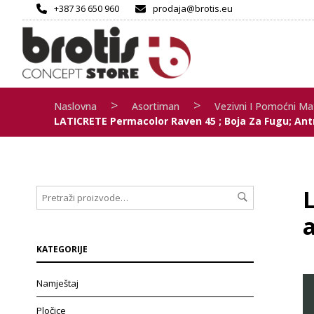
+387 36 650 960
prodaja@brotis.eu
>
>
Naslovna
Asortiman
Vezivni I Pomoćni Mat
LATICRETE Permacolor Raven 45 ; Boja Za Fugu; Ant
a
KATEGORIJE
Namještaj
Pločice