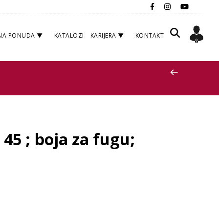
NA PONUDA
KATALOZI
KARIJERA
KONTAKT
5 ; boja za fugu;