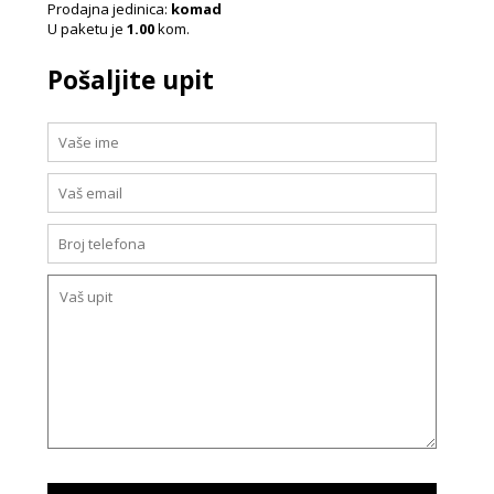
Prodajna jedinica:
komad
U paketu je
1.00
kom.
Pošaljite upit