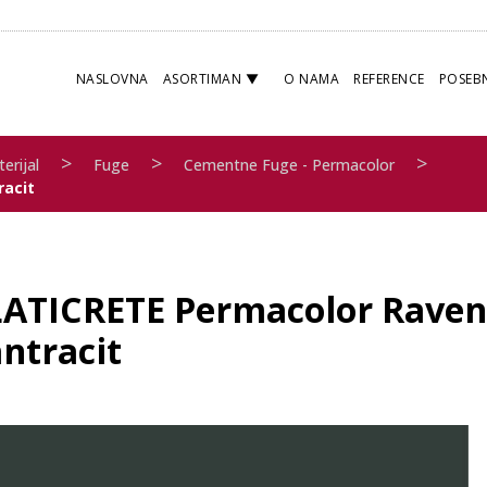
NASLOVNA
ASORTIMAN
O NAMA
REFERENCE
POSEB
>
>
>
erijal
Fuge
Cementne Fuge - Permacolor
racit
LATICRETE Permacolor Raven 4
ntracit