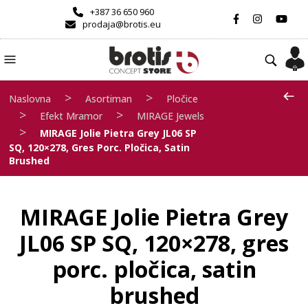
+387 36 650 960
prodaja@brotis.eu
>
>
Naslovna
Asortiman
Pločice
>
>
Efekt Mramor
MIRAGE Jewels
>
MIRAGE Jolie Pietra Grey JL06 SP
SQ, 120×278, Gres Porc. Pločica, Satin
Brushed
MIRAGE Jolie Pietra Grey
JL06 SP SQ, 120×278, gres
porc. pločica, satin
brushed