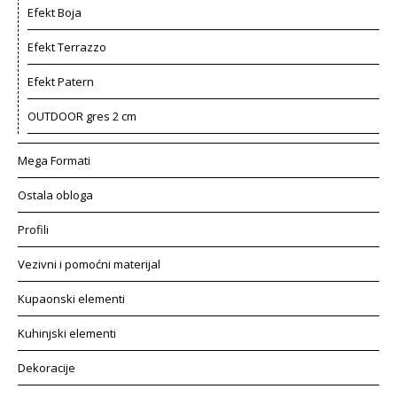
Efekt Boja
Efekt Terrazzo
Efekt Patern
OUTDOOR gres 2 cm
Mega Formati
Ostala obloga
Profili
Vezivni i pomoćni materijal
Kupaonski elementi
Kuhinjski elementi
Dekoracije