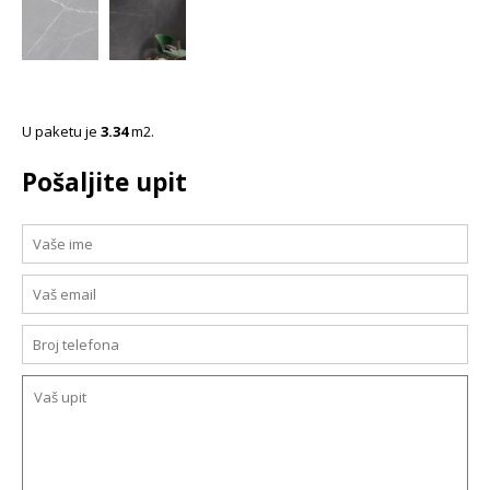
U paketu je
3.34
m2.
Pošaljite upit