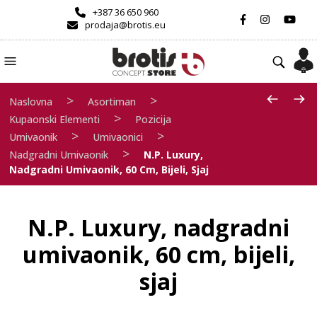
+387 36 650 960
prodaja@brotis.eu
>
>
Naslovna
Asortiman
>
Kupaonski Elementi
Pozicija
>
>
Umivaonik
Umivaonici
>
Nadgradni Umivaonik
N.P. Luxury,
Nadgradni Umivaonik, 60 Cm, Bijeli, Sjaj
N.P. Luxury, nadgradni
umivaonik, 60 cm, bijeli,
sjaj