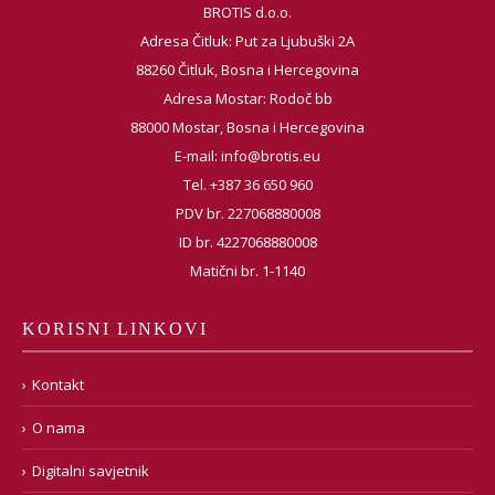
BROTIS d.o.o.
Adresa Čitluk: Put za Ljubuški 2A
88260 Čitluk, Bosna i Hercegovina
Adresa Mostar: Rodoč bb
88000 Mostar, Bosna i Hercegovina
E-mail:
info@brotis.eu
Tel. +387 36 650 960
PDV br. 227068880008
ID br. 4227068880008
Matični br. 1-1140
KORISNI LINKOVI
Kontakt
O nama
Digitalni savjetnik