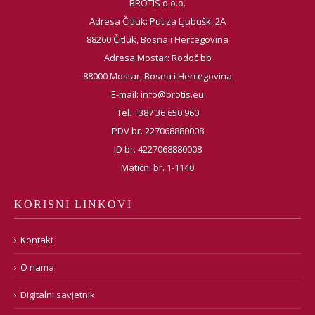
BROTIS d.o.o.
Adresa Čitluk: Put za Ljubuški 2A
88260 Čitluk, Bosna i Hercegovina
Adresa Mostar: Rodoč bb
88000 Mostar, Bosna i Hercegovina
E-mail:
info@brotis.eu
Tel. +387 36 650 960
PDV br. 227068880008
ID br. 4227068880008
Matični br. 1-1140
KORISNI LINKOVI
Kontakt
O nama
Digitalni savjetnik