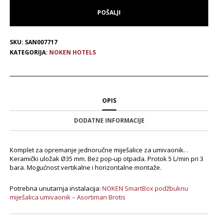
SKU:
SAN007717
KATEGORIJA:
NOKEN HOTELS
OPIS
DODATNE INFORMACIJE
Komplet za opremanje jednoručne miješalice za umivaonik. .
Keramički uložak Ø35 mm. Bez pop-up otpada. Protok 5 L/min pri 3
bara. Mogućnost vertikalne i horizontalne montaže.
Potrebna unutarnja instalacija:
NOKEN SmartBox podžbuknu
miješalica umivaonik – Asortiman Brotis