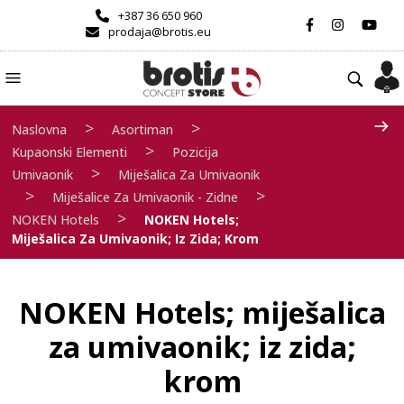
+387 36 650 960
prodaja@brotis.eu
>
>
Naslovna
Asortiman
>
Kupaonski Elementi
Pozicija
>
Umivaonik
Miješalica Za Umivaonik
>
>
Miješalice Za Umivaonik - Zidne
>
NOKEN Hotels
NOKEN Hotels;
Miješalica Za Umivaonik; Iz Zida; Krom
NOKEN Hotels; miješalica
za umivaonik; iz zida;
krom