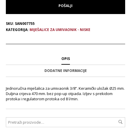
SKU:
SAN007755
KATEGORIJA:
MIJEŠALICE ZA UMIVAONIK - NISKE
OPIS
DODATNE INFORMACIJE
Jednoručna miješalica za umivaonik 3/8”. Keramički uložak Ø25 mm.
Duljina crijeva 470 mm. bez pop-up otpada. Izljev s prekidom
protoka i regulatorom protoka od 8 l/min.