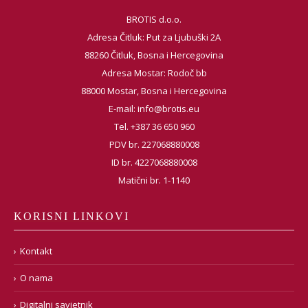
BROTIS d.o.o.
Adresa Čitluk: Put za Ljubuški 2A
88260 Čitluk, Bosna i Hercegovina
Adresa Mostar: Rodoč bb
88000 Mostar, Bosna i Hercegovina
E-mail:
info@brotis.eu
Tel. +387 36 650 960
PDV br. 227068880008
ID br. 4227068880008
Matični br. 1-1140
KORISNI LINKOVI
Kontakt
O nama
Digitalni savjetnik