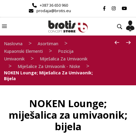
+387 36 650 960
prodaja@brotis.eu
>
>
Naslovna
Asortiman
>
Kupaonski Elementi
Pozicija
>
Umivaonik
Miješalica Za Umivaonik
>
>
Miješalice Za Umivaonik - Niske
NOKEN Lounge; Miješalica Za Umivaonik;
Bijela
NOKEN Lounge;
miješalica za umivaonik;
bijela