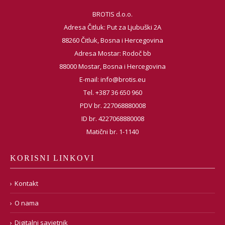
BROTIS d.o.o.
Adresa Čitluk: Put za Ljubuški 2A
88260 Čitluk, Bosna i Hercegovina
Adresa Mostar: Rodoč bb
88000 Mostar, Bosna i Hercegovina
E-mail:
info@brotis.eu
Tel. +387 36 650 960
PDV br. 227068880008
ID br. 4227068880008
Matični br. 1-1140
KORISNI LINKOVI
Kontakt
O nama
Digitalni savjetnik