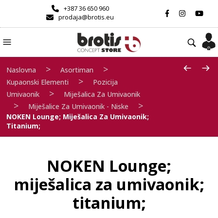
+387 36 650 960
prodaja@brotis.eu
>
>
Naslovna
Asortiman
>
Kupaonski Elementi
Pozicija
>
Umivaonik
Miješalica Za Umivaonik
>
>
Miješalice Za Umivaonik - Niske
NOKEN Lounge; Miješalica Za Umivaonik;
Titanium;
NOKEN Lounge;
miješalica za umivaonik;
titanium;