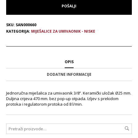
SKU:
SAN000660
KATEGORIJA:
MIJEŠALICE ZA UMIVAONIK - NISKE
OPIS
DODATNE INFORMACIJE
Jednoručna miješalica za umivaonik 3/8”. Keramički uložak Ø25 mm.
Duljina crijeva 470 mm. bez pop-up otpada. Izljev s prekidom
protoka i regulatorom protoka od 8 l/min.