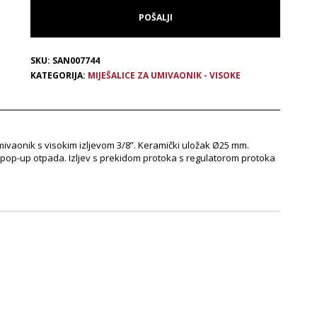
SKU:
SAN007744
KATEGORIJA:
MIJEŠALICE ZA UMIVAONIK - VISOKE
mivaonik s visokim izljevom 3/8”. Keramički uložak Ø25 mm.
z pop-up otpada. Izljev s prekidom protoka s regulatorom protoka