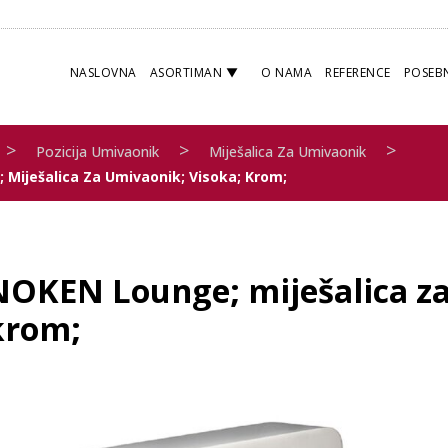
NASLOVNA
ASORTIMAN
O NAMA
REFERENCE
POSEB
>
>
>
Pozicija Umivaonik
Miješalica Za Umivaonik
Miješalica Za Umivaonik; Visoka; Krom;
NOKEN Lounge; miješalica za
krom;