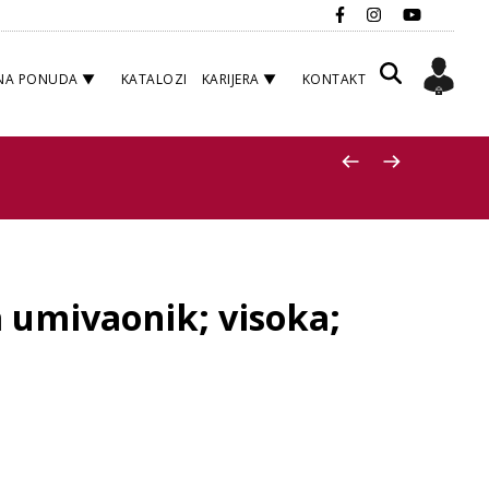
NA PONUDA
KATALOZI
KARIJERA
KONTAKT
 umivaonik; visoka;