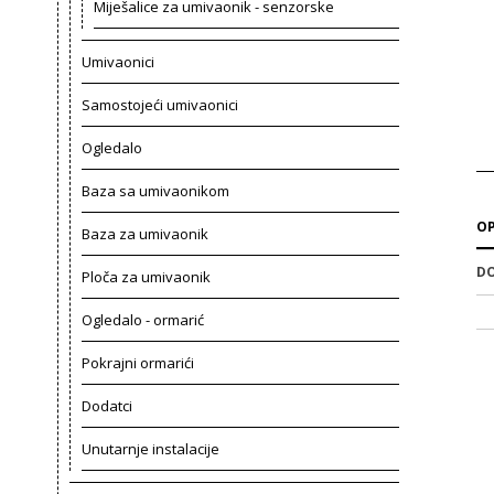
Miješalice za umivaonik - senzorske
Umivaonici
Samostojeći umivaonici
Ogledalo
Baza sa umivaonikom
OP
Baza za umivaonik
DO
Ploča za umivaonik
Ogledalo - ormarić
Pokrajni ormarići
Dodatci
Unutarnje instalacije