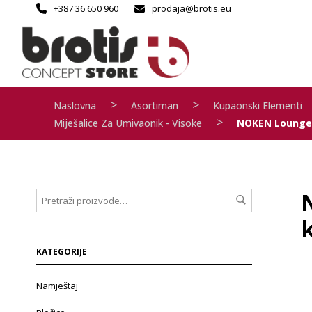
+387 36 650 960
prodaja@brotis.eu
>
>
Naslovna
Asortiman
Kupaonski Elementi
>
Miješalice Za Umivaonik - Visoke
NOKEN Lounge; 
KATEGORIJE
Namještaj