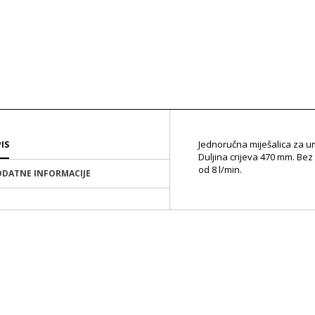
Jednoručna miješalica za u
IS
Duljina crijeva 470 mm. Be
od 8 l/min.
DATNE INFORMACIJE