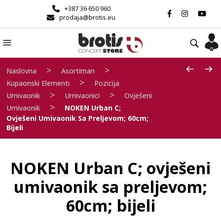
+387 36 650 960
prodaja@brotis.eu
>
>
Naslovna
Asortiman
>
Kupaonski Elementi
Pozicija
>
>
Umivaonik
Umivaonici
Ovješeni
>
Umivaonik
NOKEN Urban C;
Ovješeni Umivaonik Sa Preljevom; 60cm;
Bijeli
NOKEN Urban C; ovješeni
umivaonik sa preljevom;
60cm; bijeli