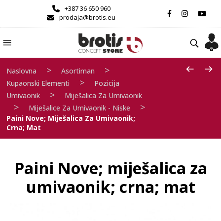
+387 36 650 960
prodaja@brotis.eu
>
>
Naslovna
Asortiman
>
Kupaonski Elementi
Pozicija
>
Umivaonik
Miješalica Za Umivaonik
>
>
Miješalice Za Umivaonik - Niske
Paini Nove; Miješalica Za Umivaonik;
Crna; Mat
Paini Nove; miješalica za
umivaonik; crna; mat