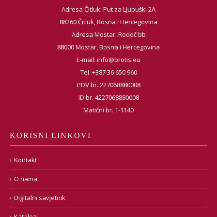
Adresa Čitluk: Put za Ljubuški 2A
88260 Čitluk, Bosna i Hercegovina
Adresa Mostar: Rodoč bb
88000 Mostar, Bosna i Hercegovina
E-mail:
info@brotis.eu
Tel. +387 36 650 960
PDV br. 227068880008
ID br. 4227068880008
Matični br. 1-1140
KORISNI LINKOVI
Kontakt
O nama
Digitalni savjetnik
Katalozi