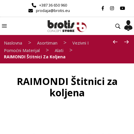
+387 36 650 960
prodaja@brotis.eu
>
>
Naslovna
Asortiman
Vezivni I
>
>
Pomoćni Materijal
Alati
RAIMONDI Štitnici Za Koljena
RAIMONDI Štitnici za
koljena