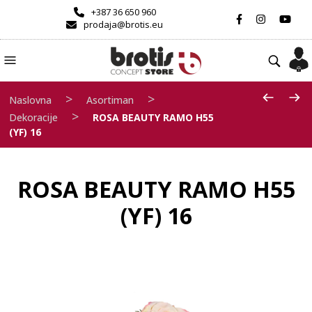
+387 36 650 960
prodaja@brotis.eu
>
>
Naslovna
Asortiman
>
Dekoracije
ROSA BEAUTY RAMO H55
(YF) 16
ROSA BEAUTY RAMO H55
(YF) 16