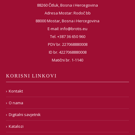
88260 Čitluk, Bosna i Hercegovina
Adresa Mostar: Rodoč bb
88000 Mostar, Bosna i Hercegovina
E-mail:
info@brotis.eu
Tel. +387 36 650 960
PDV br. 227068880008
ID br. 4227068880008
Matični br. 1-1140
KORISNI LINKOVI
Kontakt
O nama
Digitalni savjetnik
Katalozi