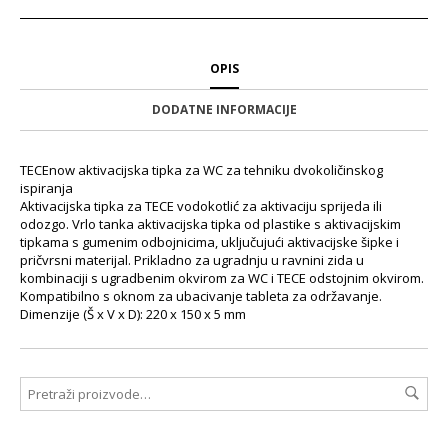
OPIS
DODATNE INFORMACIJE
TECEnow aktivacijska tipka za WC za tehniku dvokoličinskog
ispiranja
Aktivacijska tipka za TECE vodokotlić za aktivaciju sprijeda ili
odozgo. Vrlo tanka aktivacijska tipka od plastike s aktivacijskim
tipkama s gumenim odbojnicima, uključujući aktivacijske šipke i
pričvrsni materijal. Prikladno za ugradnju u ravnini zida u
kombinaciji s ugradbenim okvirom za WC i TECE odstojnim okvirom.
Kompatibilno s oknom za ubacivanje tableta za održavanje.
Dimenzije (Š x V x D): 220 x 150 x 5 mm