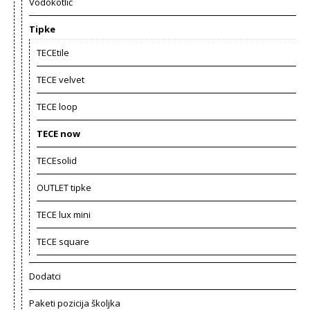
Vodokotlić
Tipke
TECEtile
TECE velvet
TECE loop
TECE now
TECEsolid
OUTLET tipke
TECE lux mini
TECE square
Dodatci
Paketi pozicija školjka