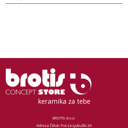
keramika za tebe
BROTIS d.o.o.
Adresa Čitluk: Put za Ljubuški 2A