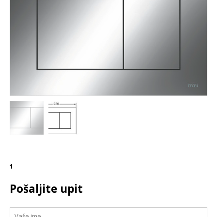
1
Pošaljite upit