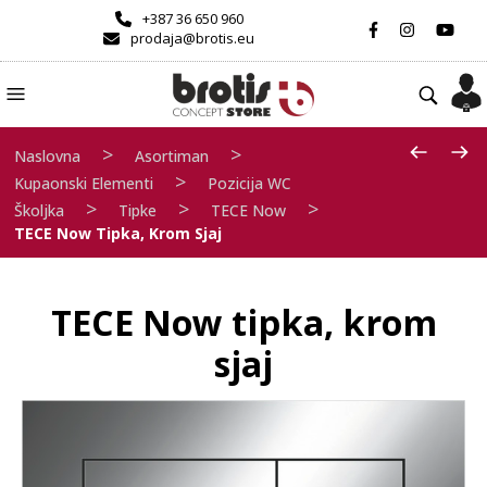
+387 36 650 960
prodaja@brotis.eu
>
>
Naslovna
Asortiman
>
Kupaonski Elementi
Pozicija WC
>
>
>
Školjka
Tipke
TECE Now
TECE Now Tipka, Krom Sjaj
TECE Now tipka, krom
sjaj