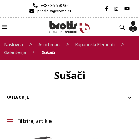
+387 36 650 960
prodaja@brotis.eu
>
>
>
Naslovna
Asortiman
Kupaonski Elementi
>
Galanterija
Sušači
Sušači
KATEGORIJE
Filtriraj artikle