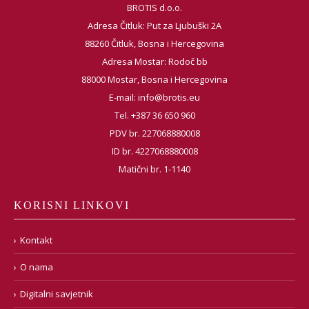
BROTIS d.o.o.
Adresa Čitluk: Put za Ljubuški 2A
88260 Čitluk, Bosna i Hercegovina
Adresa Mostar: Rodoč bb
88000 Mostar, Bosna i Hercegovina
E-mail:
info@brotis.eu
Tel. +387 36 650 960
PDV br. 227068880008
ID br. 4227068880008
Matični br. 1-1140
KORISNI LINKOVI
Kontakt
O nama
Digitalni savjetnik