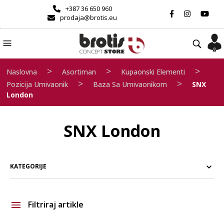
+387 36 650 960
prodaja@brotis.eu
>
>
>
Naslovna
Asortiman
Kupaonski Elementi
>
>
Pozicija Umivaonik
Baza Sa Umivaonikom
SNX
London
SNX London
KATEGORIJE
Filtriraj artikle