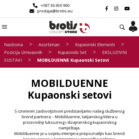
+387 36 650 960
prodaja@brotis.eu
>
>
>
Naslovna
Asortiman
Kupaonski Elementi
>
>
Pozicija Umivaonik
Kupaonski Set
EKSLUZIVNI
>
SUSTAVI
MOBILDUENNE Kupaonski Setovi
MOBILDUENNE
Kupaonski setovi
S iznimnim zadovoljstvom predstavljamo našeg službenog
brend partnera – Mobilduenne, talijanskog lidera u
proizvodnji luksuznog i dizajnerskog kupaonskog
namještaja.
Mobilduenne je u svijetu interijera prepoznatljiv kao brend