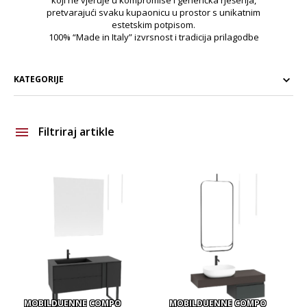
koji ne vjeruje u kompromise i generička rješenja,
pretvarajući svaku kupaonicu u prostor s unikatnim
estetskim potpisom.
100% “Made in Italy” izvrsnost i tradicija prilagodbe
KATEGORIJE
Filtriraj artikle
Brand
Vrsta asortimana
MOBILDUENNE COMPO
MOBILDUENNE COMPO