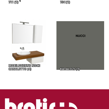
711
(1)
734
(1)
MOBILDUENNE NOCE
CANALETTO
(4)
KATALOZI
(3)