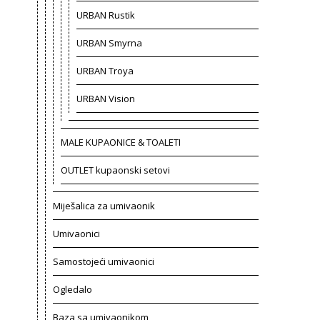
URBAN Rustik
URBAN Smyrna
URBAN Troya
URBAN Vision
MALE KUPAONICE & TOALETI
OUTLET kupaonski setovi
Miješalica za umivaonik
Umivaonici
Samostojeći umivaonici
Ogledalo
Baza sa umivaonikom