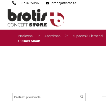
+387 36 650 960
prodaja@brotis.eu
>
>
Naslovna
Asortiman
Kupaonski Elementi
URBAN Moon