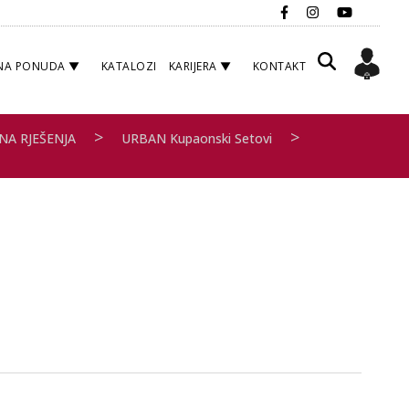
NA PONUDA
KATALOZI
KARIJERA
KONTAKT
>
>
NA RJEŠENJA
URBAN Kupaonski Setovi