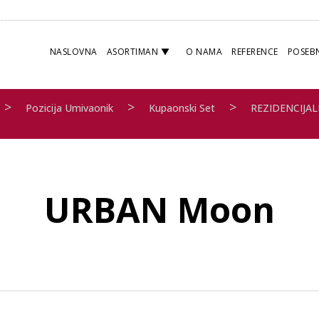
NASLOVNA
ASORTIMAN
O NAMA
REFERENCE
POSEB
>
>
>
Pozicija Umivaonik
Kupaonski Set
REZIDENCIJAL
URBAN Moon