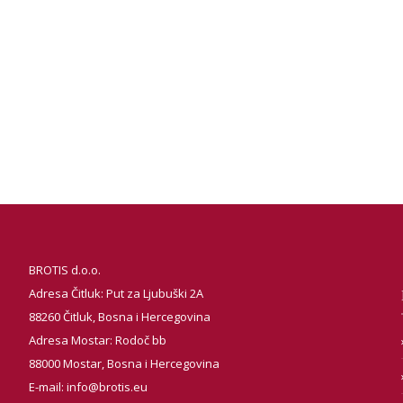
BROTIS d.o.o.
Adresa Čitluk: Put za Ljubuški 2A
88260 Čitluk, Bosna i Hercegovina
Adresa Mostar: Rodoč bb
88000 Mostar, Bosna i Hercegovina
E-mail:
info@brotis.eu