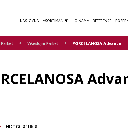
NASLOVNA
ASORTIMAN
O NAMA
REFERENCE
POSEB
>
>
Parket
Višeslojni Parket
PORCELANOSA Advance
RCELANOSA Adva
Filtriraj artikle