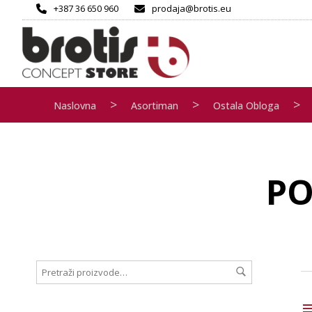
+387 36 650 960
prodaja@brotis.eu
>
>
>
Naslovna
Asortiman
Ostala Obloga
PO