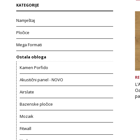
KATEGORIJE
Namještaj
Pločice
Mega Formati
Ostala obloga
Kamen Porfido
RE
Akustični panel - NOVO
L’
Oa
Airslate
pa
Bazenske pločice
Mozaik
Fitwall