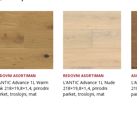
Brand
Vrsta asortimana
DOVNI ASORTIMAN
REDOVNI ASORTIMAN
AS
ANTIC Advance 1L Warm
L’ANTIC Advance 1L Nude
L’
k 218×19,8×1,4, prirodni
218×19,8×1,4, prirodni
21
rket, troslojni, mat
parket, troslojni, mat
par