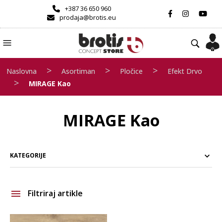
+387 36 650 960
prodaja@brotis.eu
>
>
>
Naslovna
Asortiman
Pločice
Efekt Drvo
>
MIRAGE Kao
MIRAGE Kao
KATEGORIJE
Filtriraj artikle