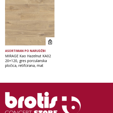
Brand
Debljina
Format pločice
ASORTIMAN PO NARUDŽBI
Glavna boja
MIRAGE Kao Hazelnut KA02
20×120, gres porculanska
pločica, retifcirana, mat
Namjena pločice
Vrsta asortimana
Vrsta obrade pločice