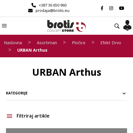
+387 36 650 960
prodaja@brotis.eu
>
>
>
Naslovna
Asortiman
Pločice
Efekt Drvo
>
URBAN Arthus
URBAN Arthus
KATEGORIJE
Filtriraj artikle