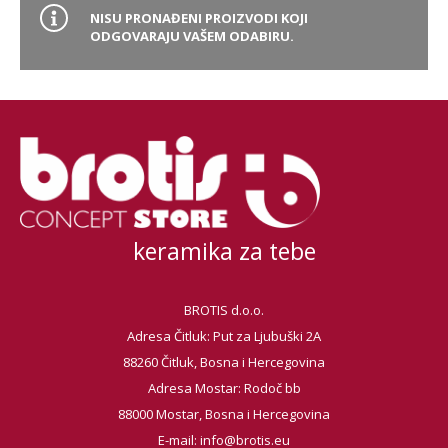
NISU PRONAĐENI PROIZVODI KOJI
ODGOVARAJU VAŠEM ODABIRU.
Brand
Debljina
Format pločice
Glavna boja
keramika za tebe
Namjena pločice
BROTIS d.o.o.
Vrsta asortimana
Adresa Čitluk: Put za Ljubuški 2A
88260 Čitluk, Bosna i Hercegovina
Vrsta obrade pločice
Adresa Mostar: Rodoč bb
88000 Mostar, Bosna i Hercegovina
E-mail:
info@brotis.eu