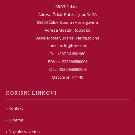
BROTIS d.o.o.
Adresa Čitluk: Put za Ljubuški 2A
88260 Čitluk, Bosna i Hercegovina
Adresa Mostar: Rodoč bb
88000 Mostar, Bosna i Hercegovina
E-mail:
info@brotis.eu
Tel. +387 36 650 960
PDV br. 227068880008
ID br. 4227068880008
Matični br. 1-1140
KORISNI LINKOVI
Kontakt
O nama
Digitalni savjetnik