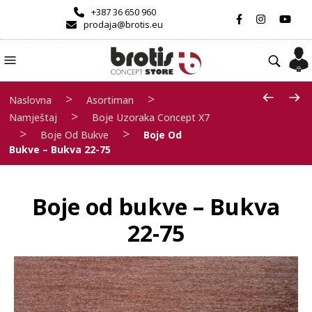
+387 36 650 960
prodaja@brotis.eu
>
>
Naslovna
Asortiman
>
Namještaj
Boje Uzoraka Concept X7
>
>
Boje Od Bukve
Boje Od
Bukve – Bukva 22-75
Boje od bukve – Bukva
22-75