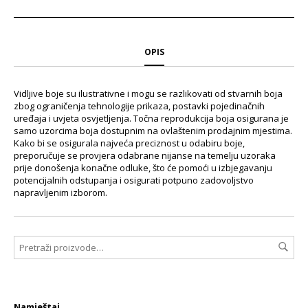
OPIS
Vidljive boje su ilustrativne i mogu se razlikovati od stvarnih boja
zbog ograničenja tehnologije prikaza, postavki pojedinačnih
uređaja i uvjeta osvjetljenja. Točna reprodukcija boja osigurana je
samo uzorcima boja dostupnim na ovlaštenim prodajnim mjestima.
Kako bi se osigurala najveća preciznost u odabiru boje,
preporučuje se provjera odabrane nijanse na temelju uzoraka
prije donošenja konačne odluke, što će pomoći u izbjegavanju
potencijalnih odstupanja i osigurati potpuno zadovoljstvo
napravljenim izborom.
Namještaj