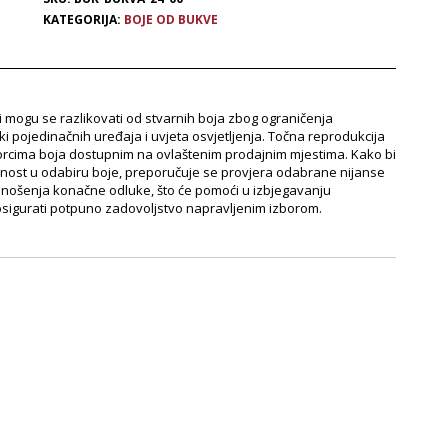
KATEGORIJA:
BOJE OD BUKVE
e i mogu se razlikovati od stvarnih boja zbog ograničenja
ki pojedinačnih uređaja i uvjeta osvjetljenja. Točna reprodukcija
orcima boja dostupnim na ovlaštenim prodajnim mjestima. Kako bi
znost u odabiru boje, preporučuje se provjera odabrane nijanse
onošenja konačne odluke, što će pomoći u izbjegavanju
 osigurati potpuno zadovoljstvo napravljenim izborom.