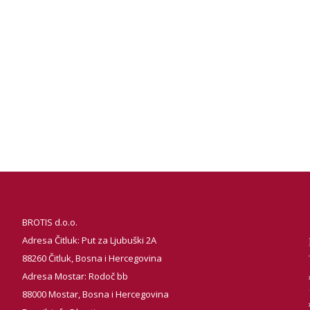
BROTIS d.o.o.
Adresa Čitluk: Put za Ljubuški 2A
88260 Čitluk, Bosna i Hercegovina
Adresa Mostar: Rodoč bb
88000 Mostar, Bosna i Hercegovina