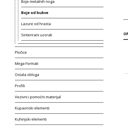
Boje metalnih noga
Boje od bukve
Lazure od hrasta
OP
Sinterirani uzorak
Pločice
Mega Formati
Ostala obloga
Profili
Vezivni i pomoćni materijal
Kupaonski elementi
Kuhinjski elementi