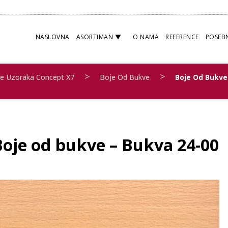
NASLOVNA
ASORTIMAN
O NAMA
REFERENCE
POSEB
>
>
e Uzoraka Concept X7
Boje Od Bukve
Boje Od Bukve
Boje od bukve – Bukva 24-00