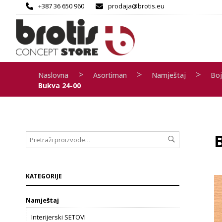
+387 36 650 960
prodaja@brotis.eu
>
>
>
Naslovna
Asortiman
Namještaj
Boj
Bukva 24-00
KATEGORIJE
Namještaj
Interijerski SETOVI