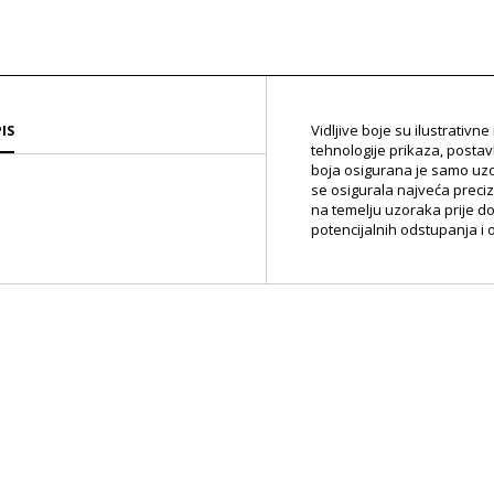
Vidljive boje su ilustrativn
IS
tehnologije prikaza, postav
boja osigurana je samo uz
se osigurala najveća preci
na temelju uzoraka prije d
potencijalnih odstupanja i