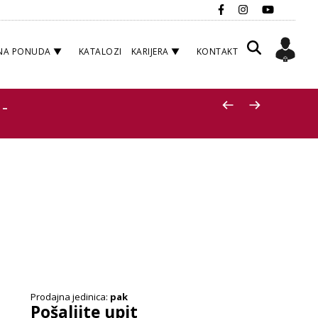
NA PONUDA
KATALOZI
KARIJERA
KONTAKT
 –
Prodajna jedinica:
pak
Pošaljite upit