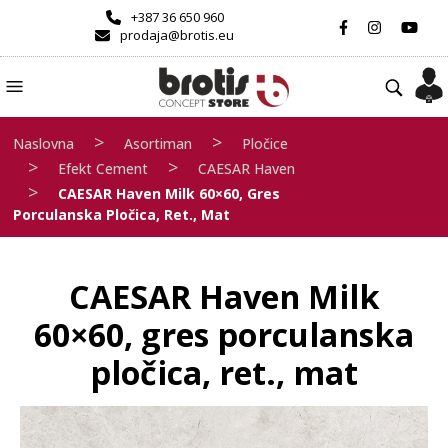
+387 36 650 960
prodaja@brotis.eu
>
>
Naslovna
Asortiman
Pločice
>
>
Efekt Cement
CAESAR Haven
>
CAESAR Haven Milk 60×60, Gres
Porculanska Pločica, Ret., Mat
CAESAR Haven Milk
60×60, gres porculanska
pločica, ret., mat