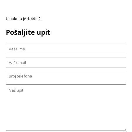
U paketu je
1.44
m2.
Pošaljite upit