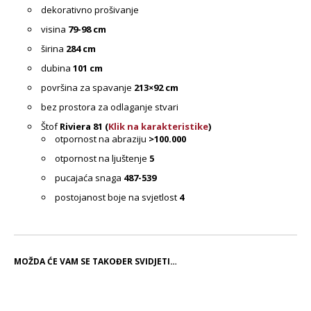
dekorativno prošivanje
visina
79-98 cm
širina
284 cm
dubina
101 cm
površina za spavanje
213×92 cm
bez prostora za odlaganje stvari
Štof
Riviera 81 (
Klik na karakteristike
)
otpornost na abraziju
>100.000
otpornost na ljuštenje
5
pucajaća snaga
487-539
postojanost boje na svjetlost
4
MOŽDA ĆE VAM SE TAKOĐER SVIDJETI…