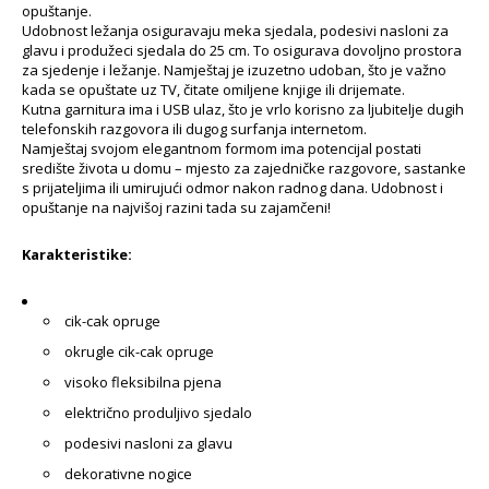
opuštanje.
Udobnost ležanja osiguravaju meka sjedala, podesivi nasloni za
glavu i produžeci sjedala do 25 cm. To osigurava dovoljno prostora
za sjedenje i ležanje. Namještaj je izuzetno udoban, što je važno
kada se opuštate uz TV, čitate omiljene knjige ili drijemate.
Kutna garnitura ima i USB ulaz, što je vrlo korisno za ljubitelje dugih
telefonskih razgovora ili dugog surfanja internetom.
Namještaj svojom elegantnom formom ima potencijal postati
središte života u domu – mjesto za zajedničke razgovore, sastanke
s prijateljima ili umirujući odmor nakon radnog dana. Udobnost i
opuštanje na najvišoj razini tada su zajamčeni!
Karakteristike:
cik-cak opruge
okrugle cik-cak opruge
visoko fleksibilna pjena
električno produljivo sjedalo
podesivi nasloni za glavu
dekorativne nogice