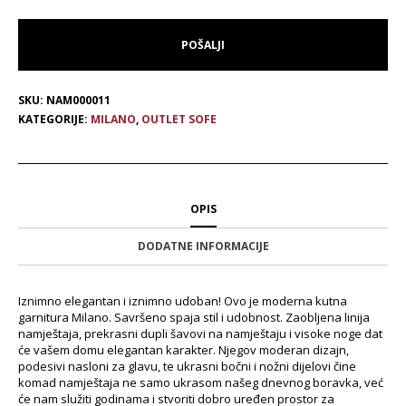
SKU:
NAM000011
KATEGORIJE:
MILANO
,
OUTLET SOFE
OPIS
DODATNE INFORMACIJE
Iznimno elegantan i iznimno udoban! Ovo je moderna kutna
garnitura Milano. Savršeno spaja stil i udobnost. Zaobljena linija
namještaja, prekrasni dupli šavovi na namještaju i visoke noge dat
će vašem domu elegantan karakter. Njegov moderan dizajn,
podesivi nasloni za glavu, te ukrasni bočni i nožni dijelovi čine
komad namještaja ne samo ukrasom našeg dnevnog boravka, već
će nam služiti godinama i stvoriti dobro uređen prostor za