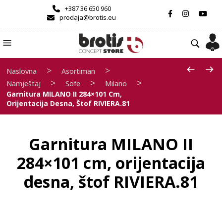
+387 36 650 960
prodaja@brotis.eu
>
>
Naslovna
Asortiman
>
>
>
Namještaj
Sofe
Milano
Garnitura MILANO II 284×101 Cm,
Orijentacija Desna, Štof RIVIERA.81
Garnitura MILANO II
284×101 cm, orijentacija
desna, štof RIVIERA.81