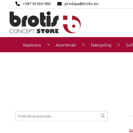
+387 36 650 960
prodaja@brotis.eu
>
>
>
Naslovna
Asortiman
Namještaj
Sof