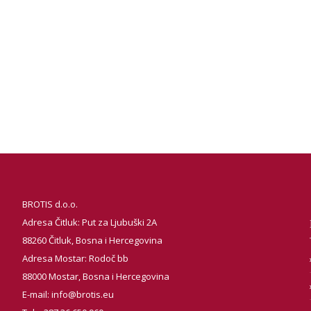
BROTIS d.o.o.
Adresa Čitluk: Put za Ljubuški 2A
88260 Čitluk, Bosna i Hercegovina
Adresa Mostar: Rodoč bb
88000 Mostar, Bosna i Hercegovina
E-mail:
info@brotis.eu