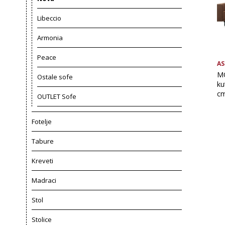
Libeccio
Armonia
Peace
AS
MO
Ostale sofe
ku
cm
OUTLET Sofe
Fotelje
Tabure
Kreveti
Madraci
Stol
Stolice