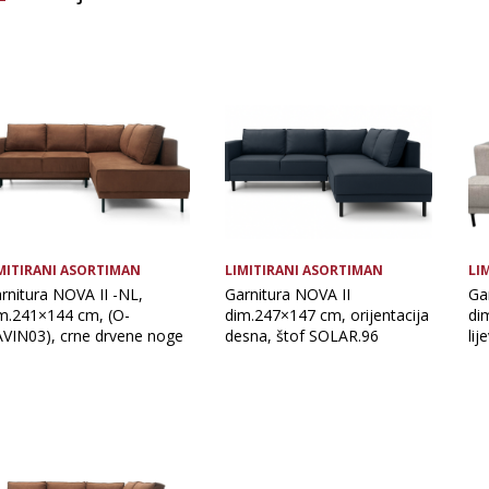
Vrsta asortimana
MITIRANI ASORTIMAN
LIMITIRANI ASORTIMAN
LI
rnitura NOVA II -NL,
Garnitura NOVA II
Ga
m.241×144 cm, (O-
dim.247×147 cm, orijentacija
di
VIN03), crne drvene noge
desna, štof SOLAR.96
li