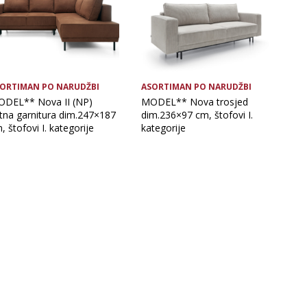
ORTIMAN PO NARUDŽBI
ASORTIMAN PO NARUDŽBI
DEL** Nova II (NP)
MODEL** Nova trosjed
tna garnitura dim.247×187
dim.236×97 cm, štofovi I.
, štofovi I. kategorije
kategorije