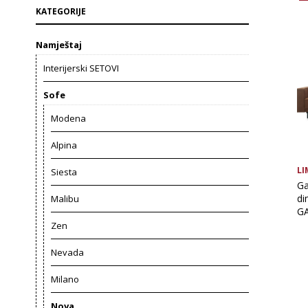
KATEGORIJE
Namještaj
Interijerski SETOVI
Sofe
Modena
Alpina
LI
Siesta
Ga
di
Malibu
GA
Zen
Nevada
Milano
Nova