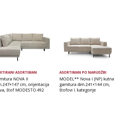
MITIRANI ASORTIMAN
ASORTIMAN PO NARUDŽBI
rnitura NOVA II
MODEL** Nova I (NP) kutna
m.247×147 cm, orijentacija
garnitura dim.241×144 cm,
jeva, štof MODESTO.492
štofovi I. kategorije