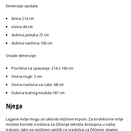
Dimenzije sjedala:
širina 214 cm
visina 44 cm
dubina jastuka 72 cm
dubina naslona 100 cm
Ostale dimenzije:
Površina za spavanje: 214 x 160 cm
Visina noge: 3 cm
Visina naslona za ruke: 68 cm
Dubina kutnog modula 181 cm
Njega
Lagane mrlje mogu se ukloniti vlažnom krpom. Za tvrdokorne mrlje
možete koristiti sredstva za čišćenje tekstila dostupna u našoj
trgovini. Iako ne možemo jamčiti za sredstva za čišćenje, imamo