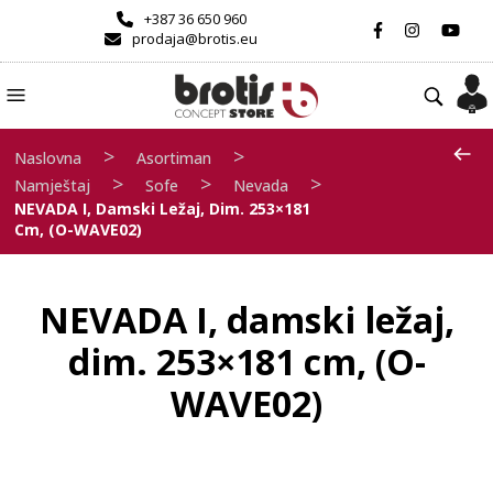
+387 36 650 960
prodaja@brotis.eu
>
>
Naslovna
Asortiman
>
>
>
Namještaj
Sofe
Nevada
NEVADA I, Damski Ležaj, Dim. 253×181
Cm, (O-WAVE02)
NEVADA I, damski ležaj,
dim. 253×181 cm, (O-
WAVE02)