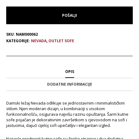
SKU:
NAM000062
KATEGORIJE:
NEVADA
,
OUTLET SOFE
OPIS
DODATNE INFORMACIJE
Damski ležaj Nevada odlikuje se jednostavnim i minimalističkim
stilom. Njen moderan dizajn, u kombinaciji s visokom
funkcionalnošću, osigurava najvišu razinu opuštanja. Šarm kutne
sofe pojačan je dekorativnim završetkom s cjevovodom na sofi i
jastucima, dajući cijeloj sofi upečatljiv i elegantan izgled.
Najveće prednosti kutne sofe su široke stranice i dva dodatna,