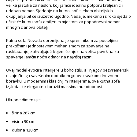
velika jastuka za naslon, koji jamče idealnu potporu kralježnici i
udoban odmor. Sjedenje na kutnoj sofi tijekom obiteljskih
okupljanja bit će izuzetno ugodno. Nadalje, mekano i široko sjedalo
učinit će kutnu sofu omiljenim mjestom za popodnevni odmor
mnogih članova obitelji.
Kutna sofa Nevada opremljena je spremnikom za posteljinu i
praktičnim i jednostavnim mehanizmom za spavanje na
rasklapanje, zahvaljujući kojem će njezina velika površina za
spavanje jamčiti noćni odmor na najvišoj razini.
Ovaj model evocira interijere u boho stilu, ali njegov bezvremenski
dizajn čini ga savršenim dodatkom gotovo svakom dnevnom
boravku. U modernim i klasičnijim interijerima, ova kutna sofa
izgledat će elegantno i pružiti maksimalnu udobnost.
Ukupne dimenzije:
širina 267 cm
visina 90 cm
dubina 120 cm