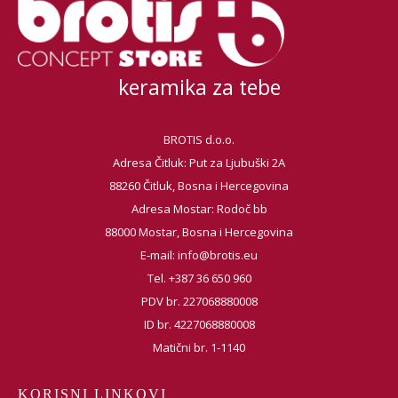
keramika za tebe
BROTIS d.o.o.
Adresa Čitluk: Put za Ljubuški 2A
88260 Čitluk, Bosna i Hercegovina
Adresa Mostar: Rodoč bb
88000 Mostar, Bosna i Hercegovina
E-mail:
info@brotis.eu
Tel. +387 36 650 960
PDV br. 227068880008
ID br. 4227068880008
Matični br. 1-1140
KORISNI LINKOVI