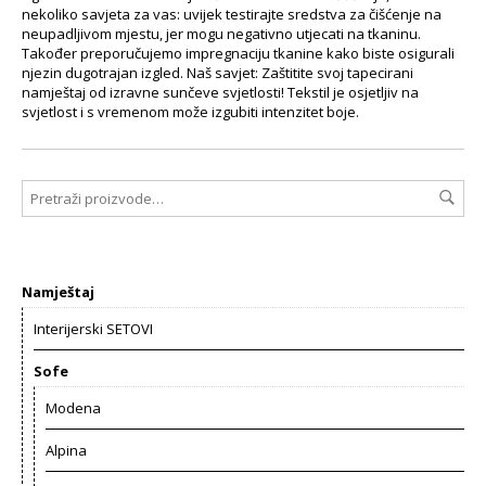
nekoliko savjeta za vas: uvijek testirajte sredstva za čišćenje na
neupadljivom mjestu, jer mogu negativno utjecati na tkaninu.
Također preporučujemo impregnaciju tkanine kako biste osigurali
njezin dugotrajan izgled. Naš savjet: Zaštitite svoj tapecirani
namještaj od izravne sunčeve svjetlosti! Tekstil je osjetljiv na
svjetlost i s vremenom može izgubiti intenzitet boje.
Namještaj
Interijerski SETOVI
Sofe
Modena
Alpina