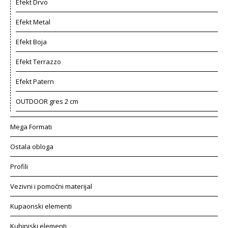
Efekt Drvo
Efekt Metal
Efekt Boja
Efekt Terrazzo
Efekt Patern
OUTDOOR gres 2 cm
Mega Formati
Ostala obloga
Profili
Vezivni i pomoćni materijal
Kupaonski elementi
Kuhinjski elementi