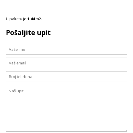
U paketu je
1.44
m2.
Pošaljite upit