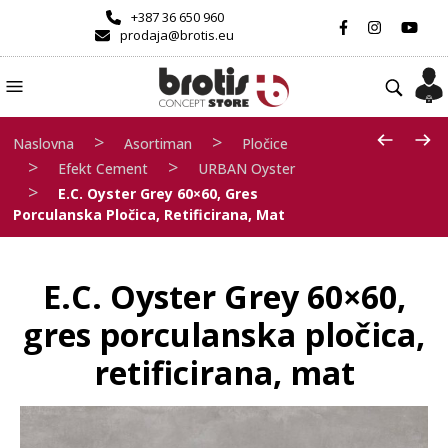
+387 36 650 960
prodaja@brotis.eu
>
>
Naslovna
Asortiman
Pločice
>
>
Efekt Cement
URBAN Oyster
>
E.C. Oyster Grey 60×60, Gres
Porculanska Pločica, Retificirana, Mat
E.C. Oyster Grey 60×60,
gres porculanska pločica,
retificirana, mat