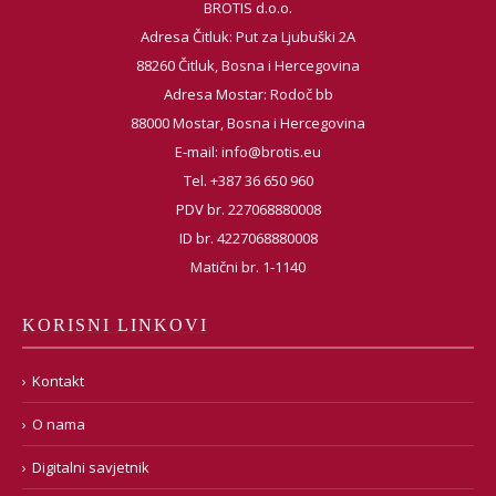
BROTIS d.o.o.
Adresa Čitluk: Put za Ljubuški 2A
88260 Čitluk, Bosna i Hercegovina
Adresa Mostar: Rodoč bb
88000 Mostar, Bosna i Hercegovina
E-mail:
info@brotis.eu
Tel. +387 36 650 960
PDV br. 227068880008
ID br. 4227068880008
Matični br. 1-1140
KORISNI LINKOVI
Kontakt
O nama
Digitalni savjetnik