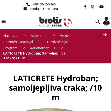
+387 36 650 960
prodaja@brotis.eu
>
>
Naslovna
Asortiman
Vezivni I
>
Pomoćni Materijal
Hidroizolacijski
>
>
Program
Aquabarrier SET
LATICRETE Hydroban; Samoljepljiva
Traka; /10 M
LATICRETE Hydroban;
samoljepljiva traka; /10
m