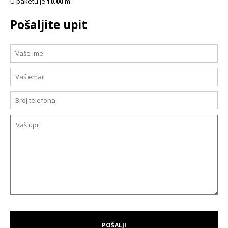
U paketu je
10.00
m´.
Pošaljite upit