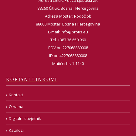
Adresa Čitluk: Put za Ljubuški 2A
88260 Čitluk, Bosna i Hercegovina
Adresa Mostar: Rodoč bb
88000 Mostar, Bosna i Hercegovina
E-mail:
info@brotis.eu
Tel. +387 36 650 960
PDV br. 227068880008
ID br. 4227068880008
Matični br. 1-1140
KORISNI LINKOVI
Kontakt
O nama
Digitalni savjetnik
Katalozi