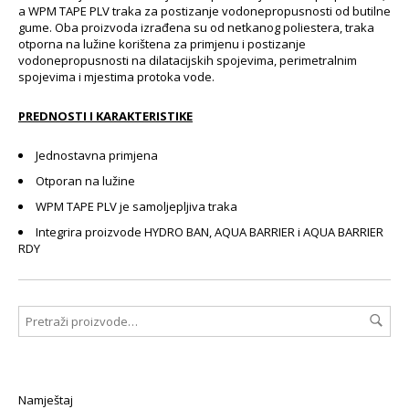
a WPM TAPE PLV traka za postizanje vodonepropusnosti od butilne
gume. Oba proizvoda izrađena su od netkanog poliestera, traka
otporna na lužine korištena za primjenu i postizanje
vodonepropusnosti na dilatacijskih spojevima, perimetralnim
spojevima i mjestima protoka vode.
PREDNOSTI I KARAKTERISTIKE
Jednostavna primjena
Otporan na lužine
WPM TAPE PLV je samoljepljiva traka
Integrira proizvode HYDRO BAN, AQUA BARRIER i AQUA BARRIER
RDY
Namještaj