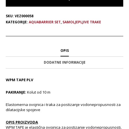
SKU:
VEZ000058
KATEGORIJE:
AQUABARRIER SET
,
SAMOLJEPLJIVE TRAKE
OPIS
DODATNE INFORMACIJE
WPM TAPE PLV
PAKIRANJE:
Kolut od 10 m
Elastomerna ovojnica i traka za postizanje vodonepropusnosti za
dilatacijske spojeve
OPIS PROIZVODA
WPM TAPE je elastična ovojnica za postizanje vodonepropusnosti,