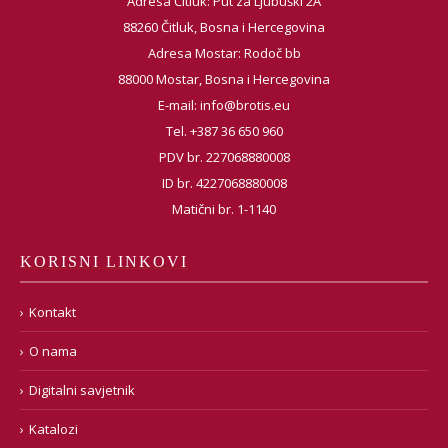
Adresa Čitluk: Put za Ljubuški 2A
88260 Čitluk, Bosna i Hercegovina
Adresa Mostar: Rodoč bb
88000 Mostar, Bosna i Hercegovina
E-mail:
info@brotis.eu
Tel. +387 36 650 960
PDV br. 227068880008
ID br. 4227068880008
Matični br. 1-1140
KORISNI LINKOVI
Kontakt
O nama
Digitalni savjetnik
Katalozi