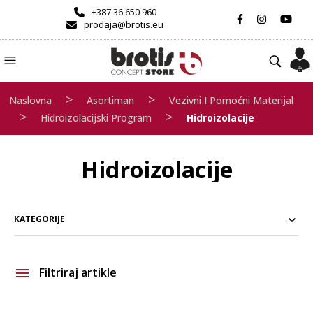
+387 36 650 960
prodaja@brotis.eu
>
>
Naslovna
Asortiman
Vezivni I Pomoćni Materijal
>
>
Hidroizolacijski Program
Hidroizolacije
Hidroizolacije
KATEGORIJE
Filtriraj artikle