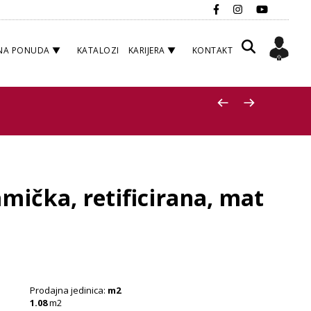
NA PONUDA
KATALOZI
KARIJERA
KONTAKT
mička, retificirana, mat
Prodajna jedinica:
m2
1.08
m2