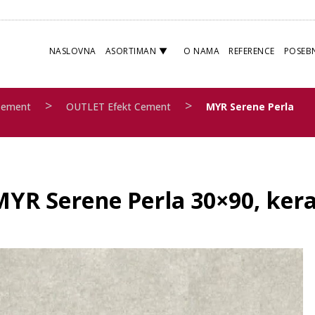
NASLOVNA
ASORTIMAN
O NAMA
REFERENCE
POSEB
>
>
Cement
OUTLET Efekt Cement
MYR Serene Perla
MYR Serene Perla 30×90, kera