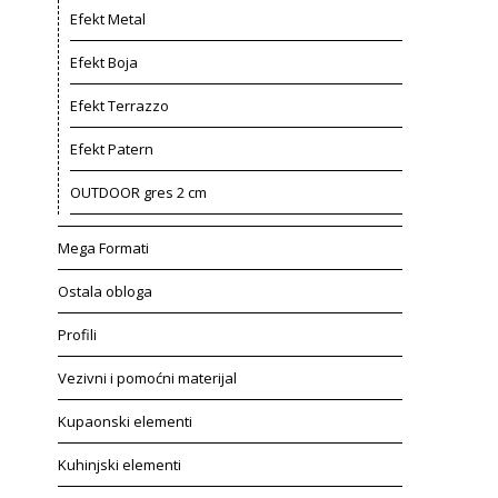
Efekt Metal
Efekt Boja
Efekt Terrazzo
Efekt Patern
OUTDOOR gres 2 cm
Mega Formati
Ostala obloga
Profili
Vezivni i pomoćni materijal
Kupaonski elementi
Kuhinjski elementi