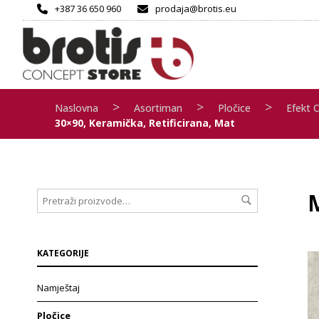
+387 36 650 960
prodaja@brotis.eu
>
>
>
Naslovna
Asortiman
Pločice
Efekt 
30×90, Keramička, Retificirana, Mat
KATEGORIJE
Namještaj
Pločice