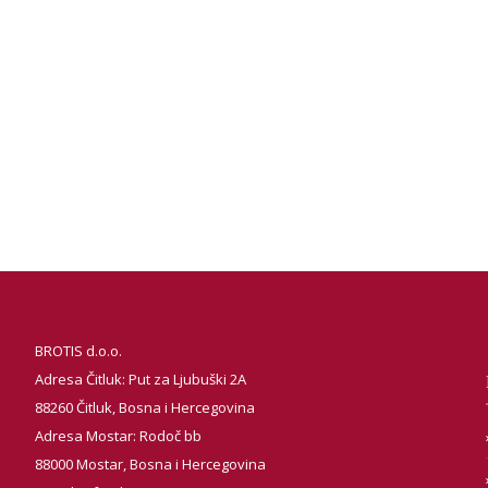
BROTIS d.o.o.
Adresa Čitluk: Put za Ljubuški 2A
88260 Čitluk, Bosna i Hercegovina
Adresa Mostar: Rodoč bb
88000 Mostar, Bosna i Hercegovina